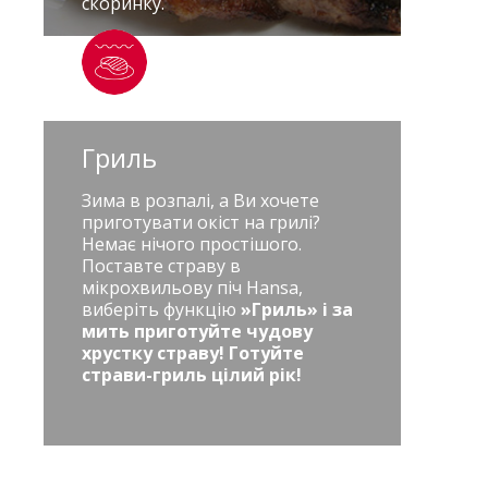
скоринку.
Гриль
Зима в розпалі, а Ви хочете
приготувати окіст на грилі?
Немає нічого простішого.
Поставте страву в
мікрохвильову піч Hansa,
виберіть функцію
»Гриль»
і за
мить приготуйте чудову
хрустку страву! Готуйте
страви-гриль цілий рік!