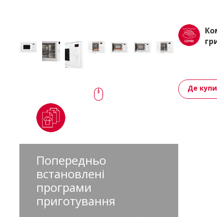
Ко
гр
Де куп
Попередньо
встановлені
програми
приготування