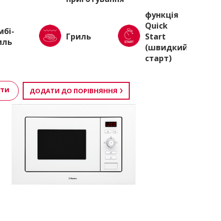
функція
Quick
мбі-
Гриль
Start
иль
(швидкий
старт)
ити
ДОДАТИ ДО ПОРІВНЯННЯ