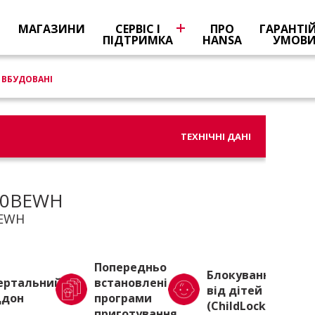
Я
МАГАЗИНИ
СЕРВІС І
ПРО
ГАРАНТІ
ПІДТРИМКА
HANSA
УМОВ
ВБУДОВАНІ
ТЕХНІЧНІ ДАНІ
0BEWH
EWH
Попередньо
Блокування
ертальний
встановлені
від дітей
ддон
програми
(ChildLock)
приготування