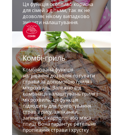
Ця функція особливо корисна
для сімей з дітьми, так як не
дозволяє нікому випадково
змінити налаштування.
Комбі-гриль
Комбінована функція
нагрівання дозволяє готувати
страви за допомогою гриля і
мікрохвиль. Залежно від
комбінації налаштувань гриля і
мікрохвиль, ця функція
підходить для приготування
страв з рису, запіканки,
запеченої картоплі або м’яса
птиці. Вона гарантує ретельне
пропікання страви і хрустку