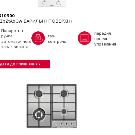
10300
1ZpZtAoGw ВАРИЛЬНІ ПОВЕРХНІ
Поворотна
передня
ручка
газ-
панель
автоматичного
контроль
управління
запалювання
ДАТИ ДО ПОРІВНЯННЯ +