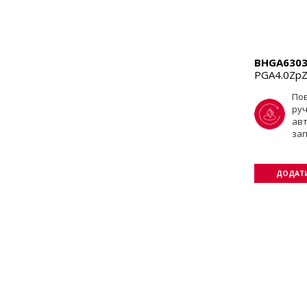
BHGA6303
PGA4.0ZpZ
По
ру
ав
за
ДОДАТИ