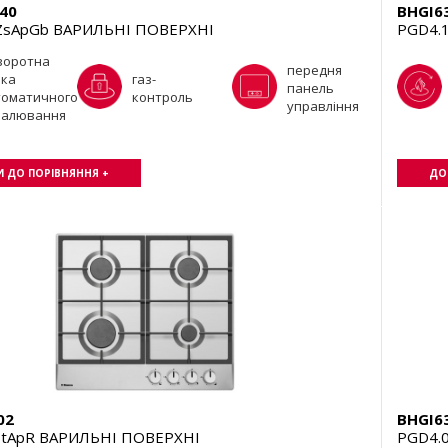
40
BHGI6
ZsApGb ВАРИЛЬНІ ПОВЕРХНІ
PGD4.
воротна
передня
чка
газ-
панель
томатичного
контроль
управління
палювання
 ДО ПОРІВНЯННЯ +
ДО
02
BHGI6
ZtApR ВАРИЛЬНІ ПОВЕРХНІ
PGD4.