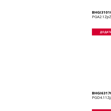
BHGI3101
PGA2.1Zp
ДОДАТИ
BHGI6317
PGD4.11Z