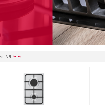
ня
А-Я