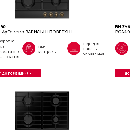
90
BHGY6
tApCb retro ВАРИЛЬНІ ПОВЕРХНІ
PGA4.0
воротна
передня
чка
газ-
панель
томатичного
контроль
управління
палювання
 ДО ПОРІВНЯННЯ +
ДО