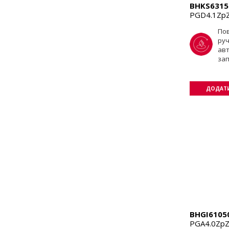
BHKS6315
PGD4.1Zp
По
ру
ав
за
ДОДАТИ
BHGI6105
PGA4.0Zp