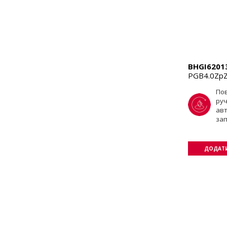
BHGI6201
PGB4.0Zp
По
ру
ав
за
ДОДАТИ