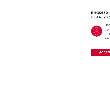
BHGS6501
PGA4.0Zp
По
ру
ав
за
ДОДАТИ