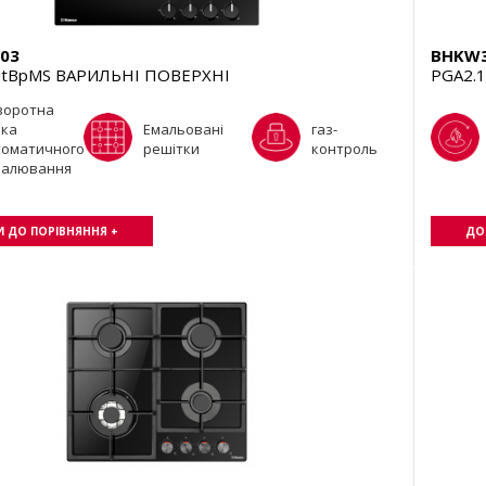
03
BHKW3
ZtBpMS ВАРИЛЬНІ ПОВЕРХНІ
PGA2.
воротна
чка
Емальовані
газ-
томатичного
решітки
контроль
палювання
 ДО ПОРІВНЯННЯ +
ДО