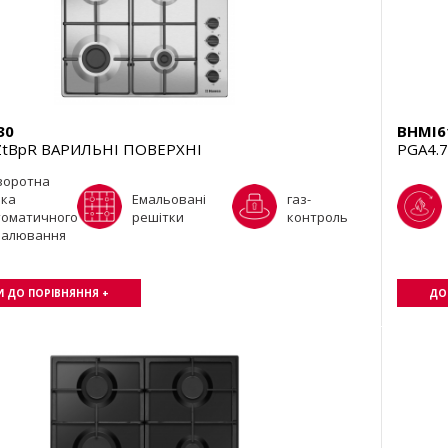
30
BHMI6
ZtBpR ВАРИЛЬНІ ПОВЕРХНІ
PGA4.
воротна
чка
Емальовані
газ-
томатичного
решітки
контроль
палювання
 ДО ПОРІВНЯННЯ +
ДО