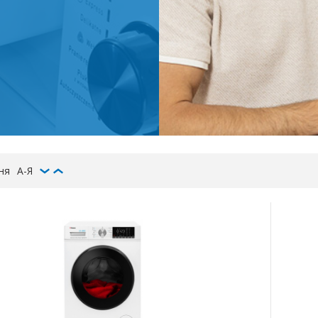
ня
А-Я