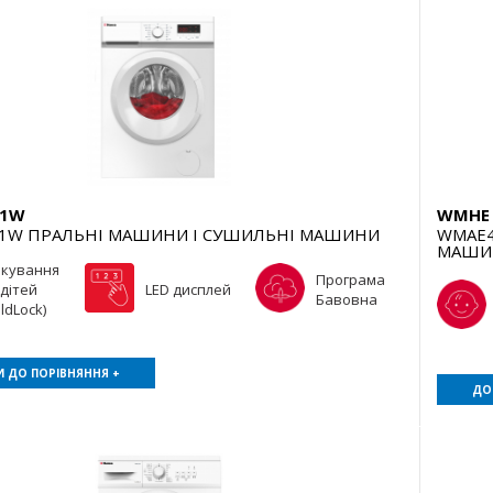
D1W
WMHE 
1W ПРАЛЬНІ МАШИНИ І СУШИЛЬНІ МАШИНИ
WMAE4
МАШИ
окування
Програма
 дітей
LED дисплей
Бавовна
ildLock)
 ДО ПОРІВНЯННЯ +
ДО