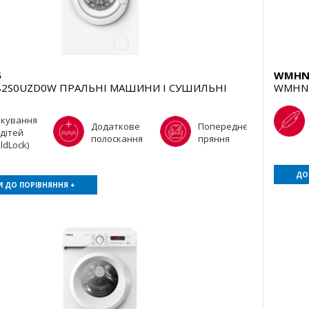
5
WMHN
82S0UZD0W ПРАЛЬНІ МАШИНИ І СУШИЛЬНІ
WMHN 
окування
Додаткове
Попереднє
 дітей
полоскання
пряння
ildLock)
ДО
 ДО ПОРІВНЯННЯ +