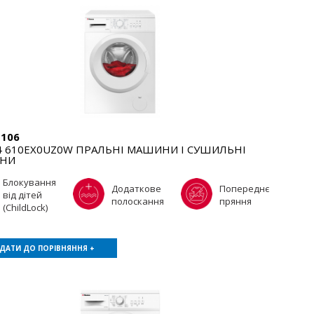
106
 610EX0UZ0W ПРАЛЬНІ МАШИНИ І СУШИЛЬНІ
НИ
Блокування
Додаткове
Попереднє
від дітей
полоскання
пряння
(ChildLock)
ДАТИ ДО ПОРІВНЯННЯ +