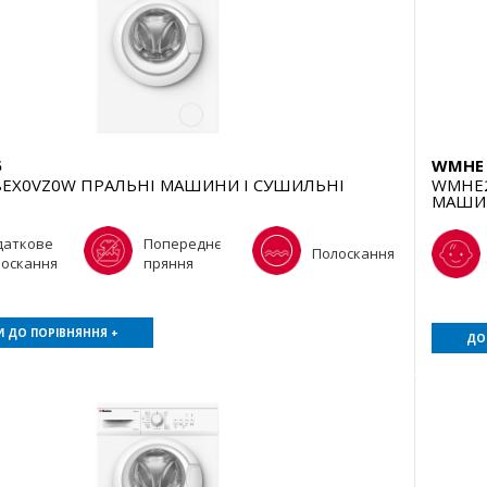
5
WMHE 
EX0VZ0W ПРАЛЬНІ МАШИНИ І СУШИЛЬНІ
WMHE2
МАШИ
даткове
Попереднє
Полоскання
лоскання
пряння
 ДО ПОРІВНЯННЯ +
ДО