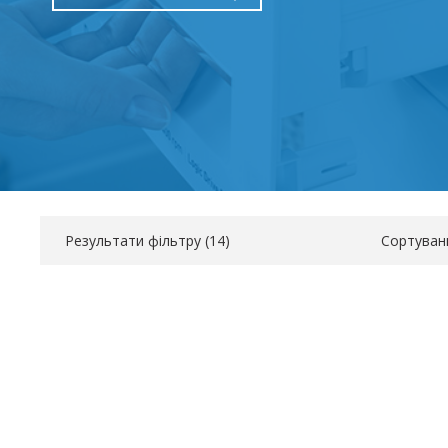
Результати фільтру (
14
)
Сортуван