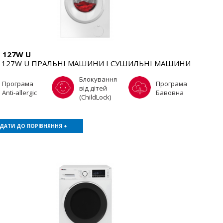
 127W U
127W U ПРАЛЬНІ МАШИНИ І СУШИЛЬНІ МАШИНИ
Блокування
Програма
Програма
від дітей
Anti-allergic
Бавовна
(ChildLock)
ДАТИ ДО ПОРІВНЯННЯ +