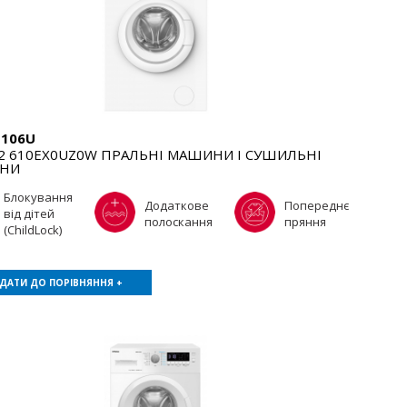
106U
 610EX0UZ0W ПРАЛЬНІ МАШИНИ І СУШИЛЬНІ
НИ
Блокування
Додаткове
Попереднє
від дітей
полоскання
пряння
(ChildLock)
ДАТИ ДО ПОРІВНЯННЯ +