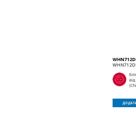
WHN712
WHN712D
Бл
від
(Ch
ДОДАТИ