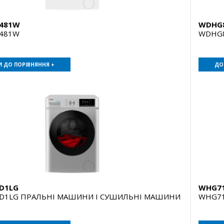
481W
WDHG8
481W
WDHG8
 ДО ПОРІВНЯННЯ +
ДО
D1LG
WHG7
D1LG ПРАЛЬНІ МАШИНИ І СУШИЛЬНІ МАШИНИ
WHG71