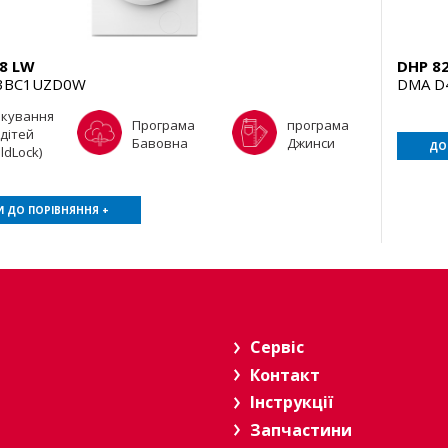
8 LW
DHP 8
3BC1UZD0W
DMA D
окування
Програма
програма
 дітей
Бавовна
Джинси
ДО
ildLock)
 ДО ПОРІВНЯННЯ +
Сервіс
Контакт
Інструкції
Запчастини