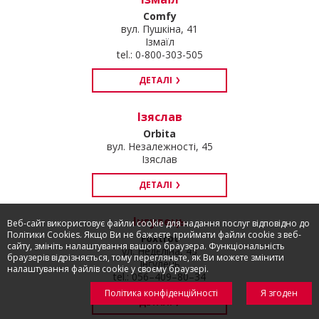
Comfy
вул. Пушкіна, 41
Ізмаїл
tel.: 0-800-303-505
ДЕТАЛІ
Ізяслав
Orbita
вул. Незалежності, 45
Ізяслав
ДЕТАЛІ
Інгулець
Веб-сайт використовує файли cookie для надання послуг відповідно до
Політики Cookies. Якщо Ви не бажаєте приймати файли cookie з веб-
Foxtrot
сайту, змініть налаштування вашого браузера. Функціональність
ул. Недєліна, 43
браузерів відрізняється, тому перегляньте, як Ви можете змінити
Інгулець
налаштування файлів cookie у своєму браузері.
tel.: 056–409–80–34
Політика конфіденційності
Я згоден
ДЕТАЛІ