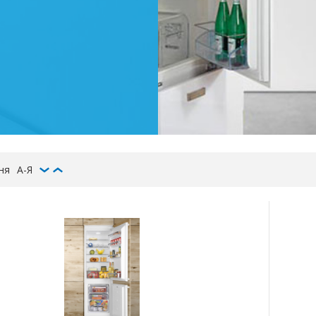
ня
А-Я