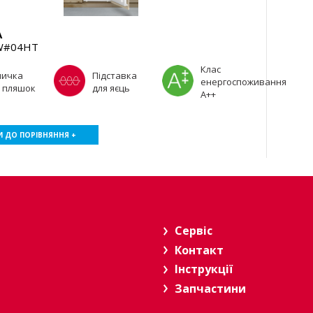
A
W#04HT
Клас
личка
Підставка
енергоспоживання
 пляшок
для яєць
А++
 ДО ПОРІВНЯННЯ +
Сервіс
Контакт
Інструкції
Запчастини