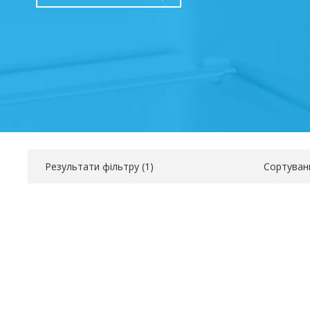
Результати фільтру (
1
)
Сортуван