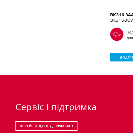
BK316.3A
BK316BU
По
для
ДОДАТИ
Сервіс і підтримка
ПЕРЕЙТИ ДО ПІДТРИМКИ