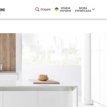
КРАЇНА
МОВА
ЙНІ
ПОШУК
УКРАЇНА
УКРАЇНСЬКА
И