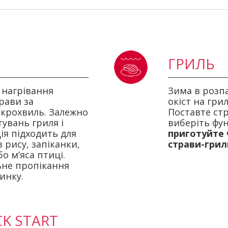
ГРИЛЬ
 нагрівання
Зима в розпа
рави за
окіст на гри
ікрохвиль. Залежно
Поставте стр
тувань гриля і
виберіть фу
ія підходить для
приготуйте 
 рису, запіканки,
страви-гриль
о м’яса птиці.
ьне пропікання
инку.
CK START