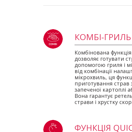
КОМБІ-ГРИЛЬ
Комбінована функція
дозволяє готувати ст
допомогою гриля і м
від комбінації налаш
мікрохвиль, ця функц
приготування страв з
запеченої картоплі аб
Вона гарантує ретел
страви і хрустку скор
ФУНКЦІЯ QUI