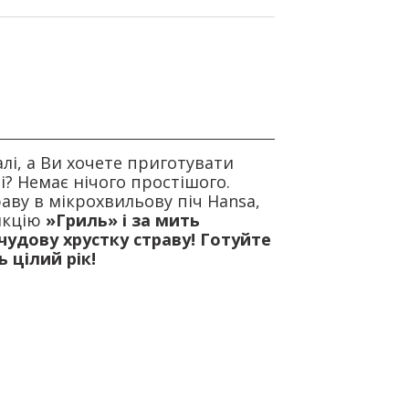
лі, а Ви хочете приготувати
лі? Немає нічого простішого.
аву в мікрохвильову піч Hansa,
нкцію
»Гриль»
і за мить
чудову хрустку страву! Готуйте
 цілий рік!