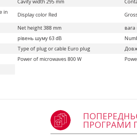
Cavity width 295 mm
Conta
e in
Display color Red
Gross
Net height 388 mm
вага 
рівень шуму 63 dB
Numbe
Type of plug or cable Euro plug
Довж
Power of microwaves 800 W
Powe
ПОПЕРЕДНЬ
ПРОГРАМИ 