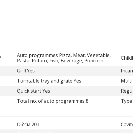
,
Auto programmes Pizza, Meat, Vegetable,
Child
Pasta, Potato, Fish, Beverage, Popcorn
Grill Yes
Incan
Turntable tray and grate Yes
Multi
Quick start Yes
Regul
Total no. of auto programmes 8
Type
Об'єм 20 l
Cavi