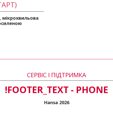
АРТ)
, мікрохвильова
посиленою
СЕРВІС І ПІДТРИМКА
!FOOTER_TEXT - PHONE
Hansa 2026