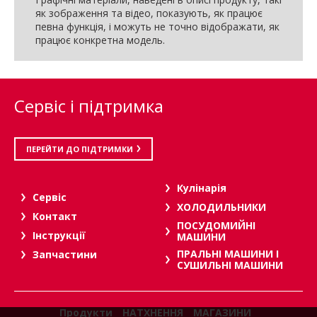
як зображення та відео, показують, як працює
певна функція, і можуть не точно відображати, як
працює конкретна модель.
Сервіс і підтримка
ПЕРЕЙТИ ДО ПІДТРИМКИ
Кулінарія
Сервіс
ХОЛОДИЛЬНИКИ
Контакт
ПОСУДОМИЙНІ
Інструкції
МАШИНИ
ПРАЛЬНІ МАШИНИ І
Запчастини
СУШИЛЬНІ МАШИНИ
Продукти
НАТХНЕННЯ
МАГАЗИНИ