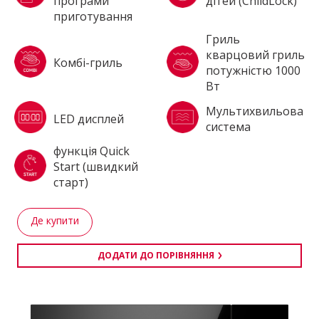
програми
дітей (ChildLock)
приготування
Гриль
кварцовий гриль
Комбі-гриль
потужністю 1000
Вт
Мультихвильова
LED дисплей
система
функція Quick
Start (швидкий
старт)
Де купити
ДОДАТИ ДО ПОРІВНЯННЯ