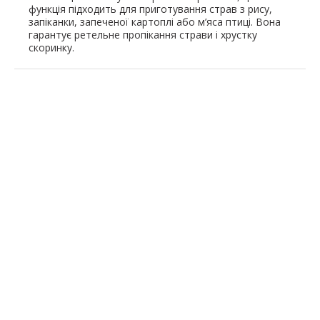
функція підходить для приготування страв з рису,
запіканки, запеченої картоплі або м’яса птиці. Вона
гарантує ретельне пропікання страви і хрустку
скоринку.