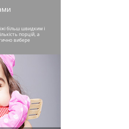
ами
жі більш швидким і
лькість порцій, а
атично вибере