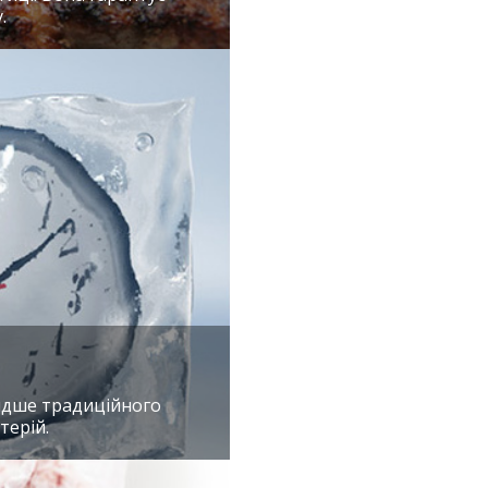
.
идше традиційного
терій.