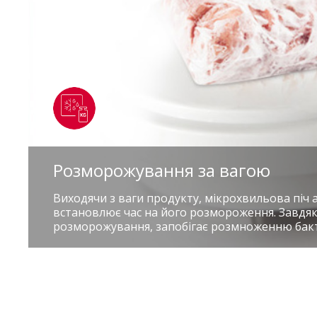
Розморожування за вагою
Виходячи з ваги продукту, мікрохвильова піч
встановлює час на його розмороження. Завдя
розморожування, запобігає розмноженню бакт