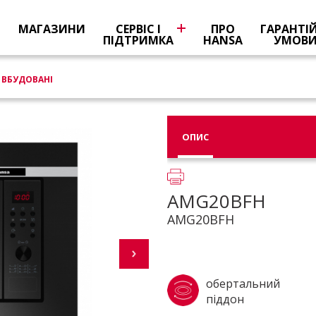
Я
МАГАЗИНИ
СЕРВІС І
ПРО
ГАРАНТІ
ПІДТРИМКА
HANSA
УМОВ
ВБУДОВАНІ
ОПИС
AMG20BFH
AMG20BFH
обертальний
піддон