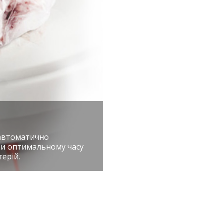
 автоматично
ки оптимальному часу
ерій.