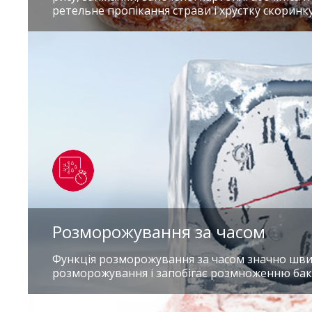
ретельне пропікання страви і хрустку скоринку
Розморожування за часом
Функція розморожування за часом значно шв
розморожування і запобігає розмноженню бак