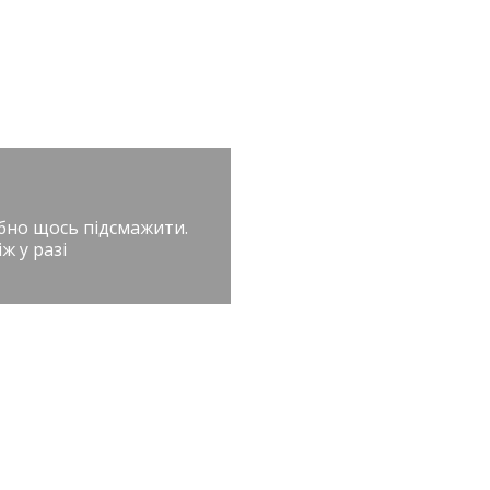
ібно щось підсмажити.
ж у разі