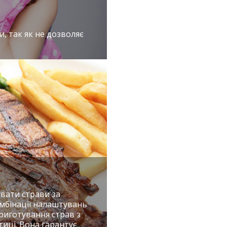
и, так як не дозволяє
увати страви за
омбінації налаштувань
приготування страв з
птиці. Вона гарантує