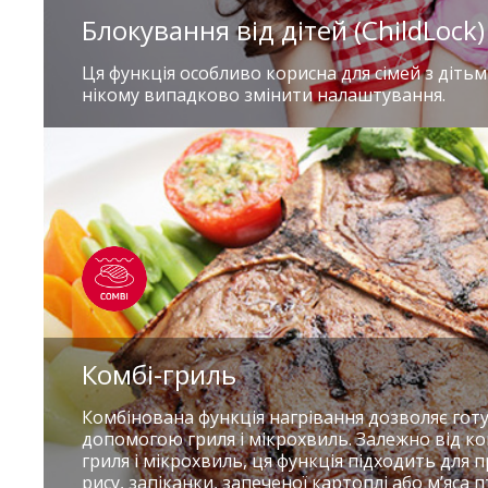
Блокування від дітей (ChildLock)
Ця функція особливо корисна для сімей з дітьм
нікому випадково змінити налаштування.
Комбі-гриль
Комбінована функція нагрівання дозволяє гот
допомогою гриля і мікрохвиль. Залежно від к
гриля і мікрохвиль, ця функція підходить для 
рису, запіканки, запеченої картоплі або м’яса 