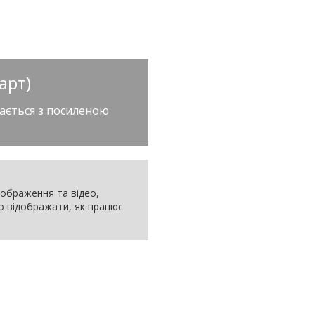
арт)
ається з посиленою
 зображення та відео,
но відображати, як працює