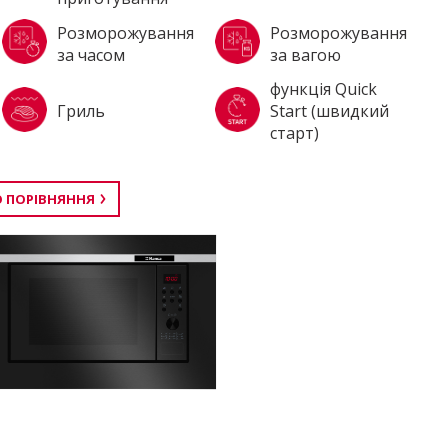
Розморожування
Розморожування
за часом
за вагою
функція Quick
Гриль
Start (швидкий
старт)
 ПОРІВНЯННЯ